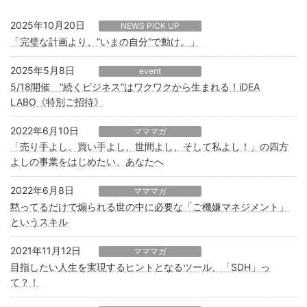
2025年10月20日
NEWS PICK UP
「完璧な計画より、“いまの自分”で動け。」
2025年5月8日
event
5/18開催 “続くビジネス”はワクワクから生まれる！iDEA
LABO《特別ご招待》
2022年6月10日
マママガ
「売り手よし、買い手よし、世間よし、そして私よし！」の四方
よしの事業をはじめたい、あなたへ
2022年6月8日
マママガ
黙ってるだけで煽られる世の中に必要な「ご機嫌マネジメント」
というスキル
2021年11月12日
マママガ
目指したい人生を実現するヒントとなるツール、「SDH」っ
て？！