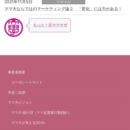
2021年11月5日
マママガ
ママ大ならではのマーケティング論２ 「変化」には力がある！
もっと！古マママガ
事業者概要
コーポレートサイト
学長ご挨拶
ママ大ビジョン
ママ大 福十訓（ママ起業家行動指針）
ママ大が考えるSDGs