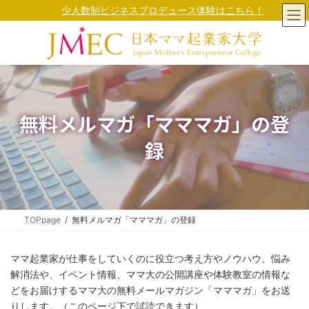
コ
ナ
少人数制ビジネスプロデュース体験はこちら！
ン
ビ
テ
ゲ
ン
ー
ツ
シ
へ
ョ
ス
ン
キ
に
ッ
移
無料メルマガ「マママガ」の登
プ
動
録
TOPpage
無料メルマガ「マママガ」の登録
ママ起業家が仕事をしていくのに役立つ考え方やノウハウ、悩み
解消法や、イベント情報、ママ大の公開講座や体験教室の情報な
どをお届けするママ大の無料メールマガジン「マママガ」をお送
りします。（このページ下で試読できます）