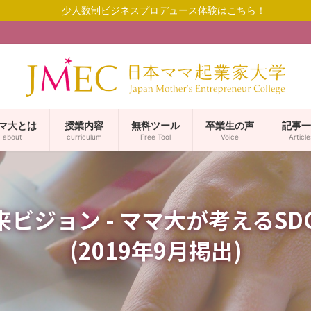
少人数制ビジネスプロデュース体験はこちら！
マ大とは
授業内容
無料ツール
卒業生の声
記事一
about
curriculum
Free Tool
Voice
Article
来ビジョン - ママ大が考えるSDGs
(2019年9月掲出)