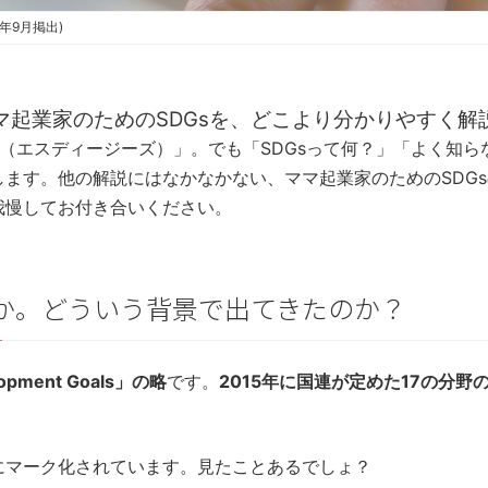
9年9月掲出)
マ起業家のためのSDGsを、どこより分かりやすく解
s（エスディージーズ）」。でも「SDGsって何？」「よく知ら
ます。他の解説にはなかなかない、ママ起業家のためのSDG
我慢してお付き合いください。
何か。どういう背景で出てきたのか？
opment Goals」の略
です。
2015年に国連が定めた17の分
にマーク化されています。見たことあるでしょ？