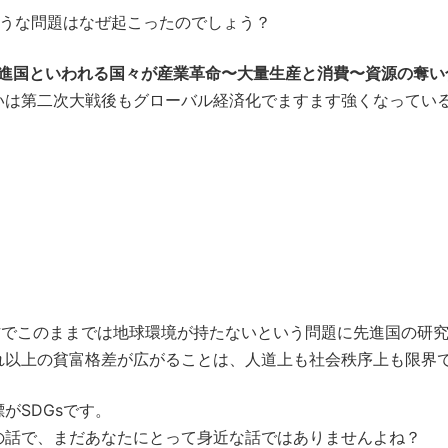
のような問題はなぜ起こったのでしょう？
先進国といわれる国々が産業革命〜大量生産と消費〜資源の奪
いは第二次大戦後もグローバル経済化でますます強くなってい
方でこのままでは地球環境が持たないという問題に先進国の研
れ以上の貧富格差が広がることは、人道上も社会秩序上も限界
がSDGsです。
の話で、まだあなたにとって身近な話ではありませんよね？