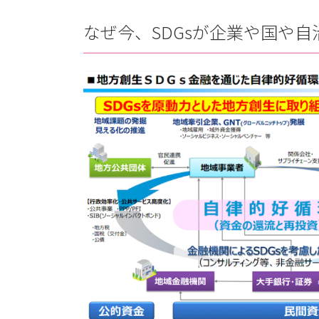
なぜ今、SDGsが企業や国や