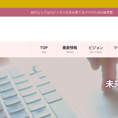
コ
ナ
ン
ビ
自分ならではのビジネスを生み育てるママのための経営塾
テ
ゲ
ン
ー
ツ
シ
へ
ョ
ス
ン
キ
に
TOP
最新情報
ビジョン
マ
ッ
移
Top
News
Our Vison
プ
動
未