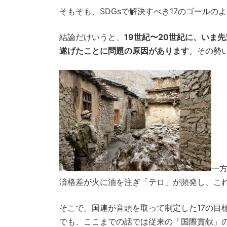
そもそも、SDGsで解決すべき17のゴール
結論だけいうと、
19世紀〜20世紀に、いま
遂げたことに問題の原因があります
。その勢
一
済格差が火に油を注ぎ「テロ」が頻発し、こ
そこで、国連が音頭を取って制定した17の目標
でも、ここまでの話では従来の「国際貢献」