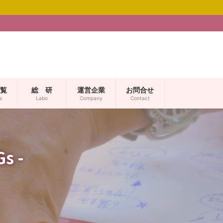
覧
総 研
運営企業
お問合せ
s
Labo
Company
Contact
 -