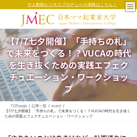
コ
ナ
少人数制ビジネスプロデュース体験はこちら！
ン
ビ
テ
ゲ
ン
ー
ツ
シ
へ
ョ
ス
ン
【7/7七夕開催】「手持ちの札」
キ
に
ッ
移
で未来をつくる！？VUCAの時代
プ
動
を生き抜くための実践エフェク
チュエーション・ワークショッ
プ
TOPpage
記事一覧
event
【7/7七夕開催】「手持ちの札」で未来をつくる！？VUCAの時代を生き抜く
ための実践エフェクチュエーション・ワークショップ