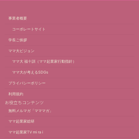
事業者概要
コーポレートサイト
学長ご挨拶
ママ大ビジョン
ママ大 福十訓（ママ起業家行動指針）
ママ大が考えるSDGs
プライバシーポリシー
利用規約
お役立ちコンテンツ
無料メルマガ「マママガ」
ママ起業家総研
ママ起業家TV mi ra i