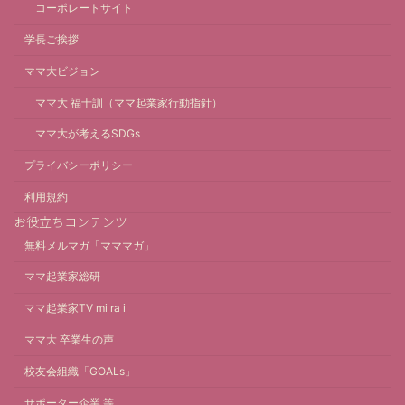
コーポレートサイト
学長ご挨拶
ママ大ビジョン
ママ大 福十訓（ママ起業家行動指針）
ママ大が考えるSDGs
プライバシーポリシー
利用規約
お役立ちコンテンツ
無料メルマガ「マママガ」
ママ起業家総研
ママ起業家TV mi ra i
ママ大 卒業生の声
校友会組織「GOALs」
サポーター企業 等