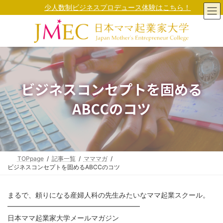
コ
ナ
少人数制ビジネスプロデュース体験はこちら！
ン
ビ
テ
ゲ
ン
ー
ツ
シ
へ
ョ
ス
ン
キ
に
ッ
移
ビジネスコンセプトを固める
プ
動
ABCCのコツ
TOPpage
記事一覧
マママガ
ビジネスコンセプトを固めるABCCのコツ
まるで、頼りになる産婦人科の先生みたいなママ起業スクール。
━━━━━━━━━━━━━━━━━━━
日本ママ起業家大学メールマガジン