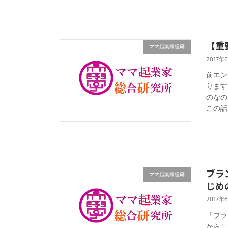
【重
ママ起業家総研
2017年
前エン
ります
のなの
この話
ブラ
ママ起業家総研
じめ
2017年
「ブラ
からし