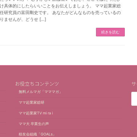
け具体的にしたらいいことをお伝えしましょう。 ママ起業家総
任研究員の富田剛史です。 あなたがどんなものを売っているの
りませんが、どうせ […]
続きを読む
お役立ちコンテンツ
サ
無料メルマガ「マママガ」
検
索:
ママ起業家総研
ママ起業家TV mi ra i
ママ大 卒業生の声
校友会組織「GOALs」