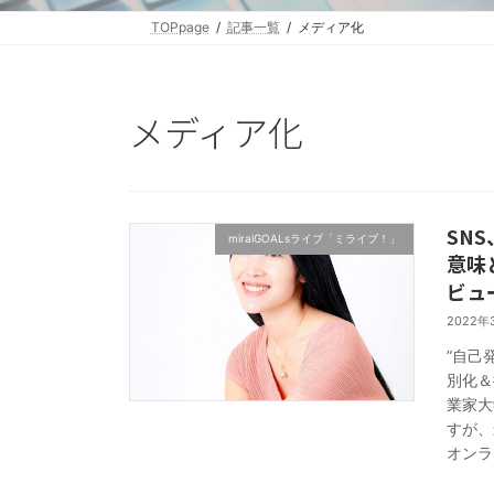
TOPpage
記事一覧
メディア化
メディア化
SN
miraiGOALsライブ「ミライブ！」
意味
ビュ
2022年
”自己
別化＆
業家大
すが、
オンライ