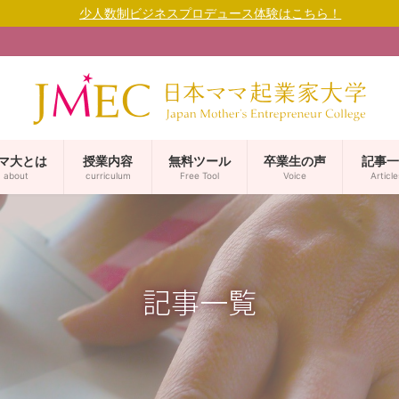
少人数制ビジネスプロデュース体験はこちら！
マ大とは
授業内容
無料ツール
卒業生の声
記事一
about
curriculum
Free Tool
Voice
Article
記事一覧