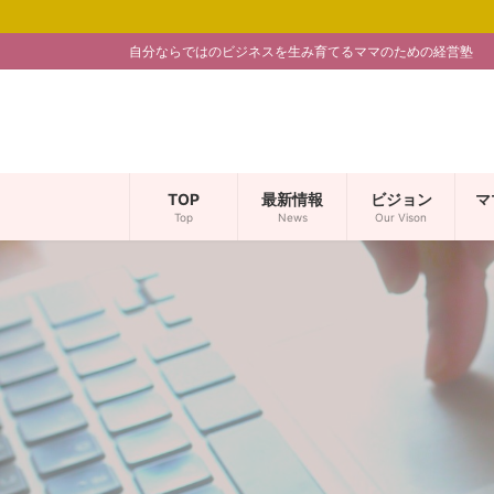
コ
ナ
ン
ビ
自分ならではのビジネスを生み育てるママのための経営塾
テ
ゲ
ン
ー
ツ
シ
へ
ョ
ス
ン
キ
に
TOP
最新情報
ビジョン
マ
ッ
移
Top
News
Our Vison
プ
動