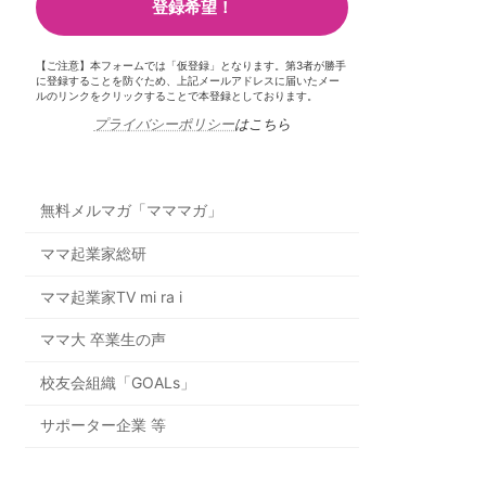
【ご注意】本フォームでは「仮登録」となります。第3者が勝手
に登録することを防ぐため、上記メールアドレスに届いたメー
ルのリンクをクリックすることで本登録としております。
プライバシーポリシー
はこちら
無料メルマガ「マママガ」
ママ起業家総研
ママ起業家TV mi ra i
ママ大 卒業生の声
校友会組織「GOALs」
サポーター企業 等