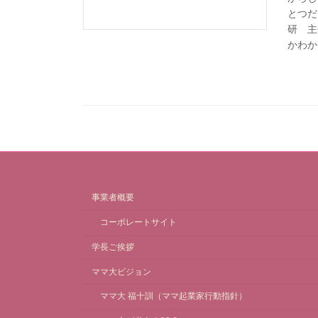
とつだ
研 主
かわか
事業者概要
コーポレートサイト
学長ご挨拶
ママ大ビジョン
ママ大 福十訓（ママ起業家行動指針）