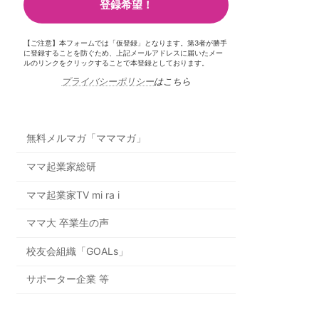
【ご注意】本フォームでは「仮登録」となります。第3者が勝手
に登録することを防ぐため、上記メールアドレスに届いたメー
ルのリンクをクリックすることで本登録としております。
プライバシーポリシー
はこちら
無料メルマガ「マママガ」
ママ起業家総研
ママ起業家TV mi ra i
ママ大 卒業生の声
校友会組織「GOALs」
サポーター企業 等