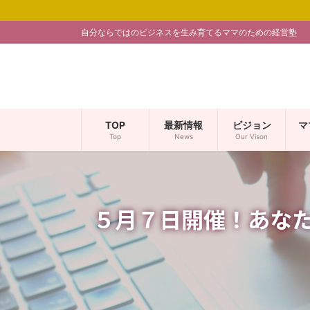
コ
ナ
ン
ビ
自分ならではのビジネスを生み育てるママのための経営塾
テ
ゲ
ン
ー
ツ
シ
へ
ョ
ス
ン
キ
に
TOP
最新情報
ビジョン
マ
ッ
移
Top
News
Our Vison
プ
動
５月７日開催！あなた