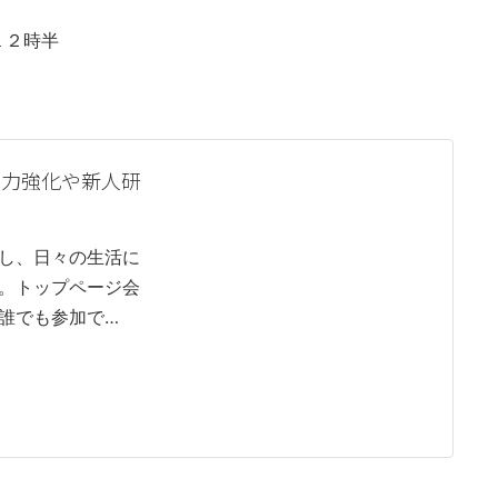
１２時半
明力強化や新人研
し、日々の生活に
。トップページ会
誰でも参加で…