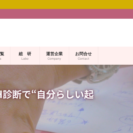
覧
総 研
運営企業
お問合せ
s
Labo
Company
Contact
H診断で“自分らしい起