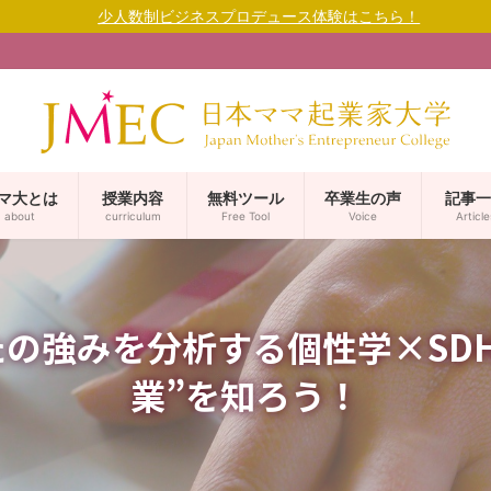
少人数制ビジネスプロデュース体験はこちら！
マ大とは
授業内容
無料ツール
卒業生の声
記事一
about
curriculum
Free Tool
Voice
Article
の強みを分析する個性学×SD
業”を知ろう！