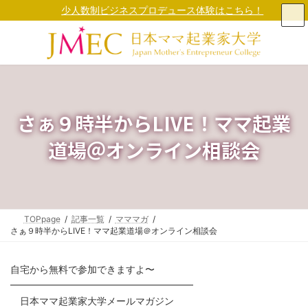
コ
ナ
少人数制ビジネスプロデュース体験はこちら！
ン
ビ
テ
ゲ
ン
ー
ツ
シ
へ
ョ
ス
ン
キ
に
ッ
移
さぁ９時半からLIVE！ママ起業
プ
動
道場＠オンライン相談会
TOPpage
記事一覧
マママガ
さぁ９時半からLIVE！ママ起業道場＠オンライン相談会
自宅から無料で参加できますよ〜
━━━━━━━━━━━━━━━━━━━
日本ママ起業家大学メールマガジン