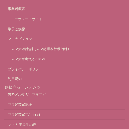
事業者概要
コーポレートサイト
学長ご挨拶
ママ大ビジョン
ママ大 福十訓（ママ起業家行動指針）
ママ大が考えるSDGs
プライバシーポリシー
利用規約
お役立ちコンテンツ
無料メルマガ「マママガ」
ママ起業家総研
ママ起業家TV mi ra i
ママ大 卒業生の声