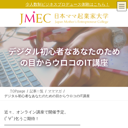
コ
ナ
少人数制ビジネスプロデュース体験はこちら！
ン
ビ
テ
ゲ
ン
ー
ツ
シ
へ
ョ
ス
ン
キ
に
ッ
移
デジタル初心者なあなたのため
プ
動
の目からウロコのIT講座
TOPpage
記事一覧
マママガ
デジタル初心者なあなたのための目からウロコのIT講座
近々、オンライン講座で開催予定。
(ﾟ∀ﾟ)乞うご期待！
━━━━━━━━━━━━━━━━━━━