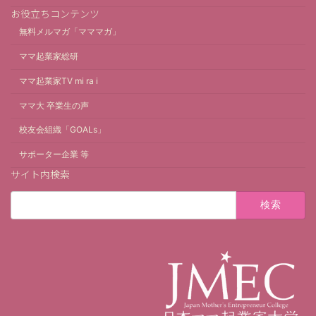
お役立ちコンテンツ
無料メルマガ「マママガ」
ママ起業家総研
ママ起業家TV mi ra i
ママ大 卒業生の声
校友会組織「GOALs」
サポーター企業 等
サイト内検索
検
索: