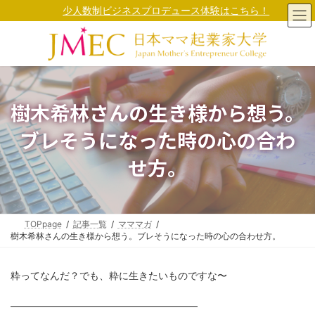
コ
ナ
少人数制ビジネスプロデュース体験はこちら！
ン
ビ
テ
ゲ
ン
ー
ツ
シ
へ
ョ
ス
ン
キ
に
樹木希林さんの生き様から想う。
ッ
移
プ
動
ブレそうになった時の心の合わ
せ方。
TOPpage
記事一覧
マママガ
樹木希林さんの生き様から想う。ブレそうになった時の心の合わせ方。
粋ってなんだ？でも、粋に生きたいものですな〜
━━━━━━━━━━━━━━━━━━━