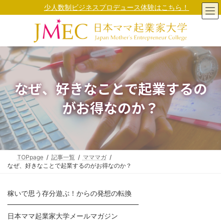
コ
ナ
少人数制ビジネスプロデュース体験はこちら！
ン
ビ
テ
ゲ
ン
ー
ツ
シ
へ
ョ
ス
ン
キ
に
ッ
移
なぜ、好きなことで起業するの
プ
動
がお得なのか？
TOPpage
記事一覧
マママガ
なぜ、好きなことで起業するのがお得なのか？
稼いで思う存分遊ぶ！からの発想の転換
━━━━━━━━━━━━━━━━━━━
日本ママ起業家大学メールマガジン