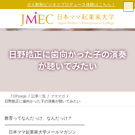
コ
ナ
少人数制ビジネスプロデュース体験はこちら！
ン
ビ
テ
ゲ
ン
ー
ツ
シ
へ
ョ
ス
ン
キ
に
ッ
移
日野皓正に歯向かった子の演奏
プ
動
が聴いてみたい
TOPpage
記事一覧
マママガ
日野皓正に歯向かった子の演奏が聴いてみたい
教育ってなんだっけ、なんだっけ？
━━━━━━━━━━━━━━━━━━━
日本ママ起業家大学メールマガジン