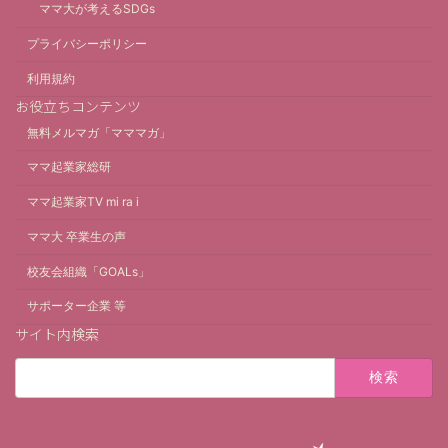
ママ大が考えるSDGs
プライバシーポリシー
利用規約
お役立ちコンテンツ
無料メルマガ「マママガ」
ママ起業家総研
ママ起業家TV mi ra i
ママ大 卒業生の声
校友会組織「GOALs」
サポーター企業 等
サイト内検索
検
索: