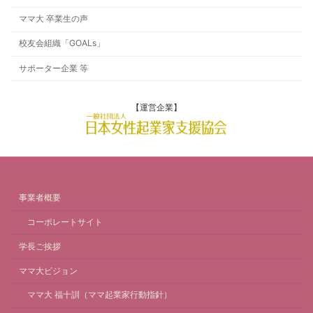
ママ大 卒業生の声
校友会組織「GOALs」
サポーター企業 等
【運営企業】
事業者概要
コーポレートサイト
学長ご挨拶
ママ大ビジョン
ママ大 福十訓（ママ起業家行動指針）